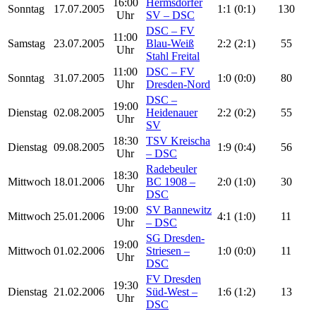
16:00
Hermsdorfer
Sonntag
17.07.2005
1:1 (0:1)
130
Uhr
SV – DSC
DSC – FV
11:00
Samstag
23.07.2005
Blau-Weiß
2:2 (2:1)
55
Uhr
Stahl Freital
11:00
DSC – FV
Sonntag
31.07.2005
1:0 (0:0)
80
Uhr
Dresden-Nord
DSC –
19:00
Dienstag
02.08.2005
Heidenauer
2:2 (0:2)
55
Uhr
SV
18:30
TSV Kreischa
Dienstag
09.08.2005
1:9 (0:4)
56
Uhr
– DSC
Radebeuler
18:30
Mittwoch
18.01.2006
BC 1908 –
2:0 (1:0)
30
Uhr
DSC
19:00
SV Bannewitz
Mittwoch
25.01.2006
4:1 (1:0)
11
Uhr
– DSC
SG Dresden-
19:00
Mittwoch
01.02.2006
Striesen –
1:0 (0:0)
11
Uhr
DSC
FV Dresden
19:30
Dienstag
21.02.2006
Süd-West –
1:6 (1:2)
13
Uhr
DSC