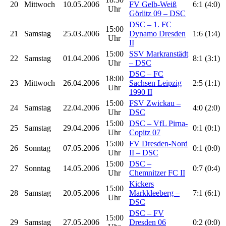
20
Mittwoch
10.05.2006
FV Gelb-Weiß
6:1 (4:0)
Uhr
Görlitz 09 – DSC
DSC – 1. FC
15:00
21
Samstag
25.03.2006
Dynamo Dresden
1:6 (1:4)
Uhr
II
15:00
SSV Markranstädt
22
Samstag
01.04.2006
8:1 (3:1)
Uhr
– DSC
DSC – FC
18:00
23
Mittwoch
26.04.2006
Sachsen Leipzig
2:5 (1:1)
Uhr
1990 II
15:00
FSV Zwickau –
24
Samstag
22.04.2006
4:0 (2:0)
Uhr
DSC
15:00
DSC – VfL Pirna-
25
Samstag
29.04.2006
0:1 (0:1)
Uhr
Copitz 07
15:00
FV Dresden-Nord
26
Sonntag
07.05.2006
0:1 (0:0)
Uhr
II – DSC
15:00
DSC –
27
Sonntag
14.05.2006
0:7 (0:4)
Uhr
Chemnitzer FC II
Kickers
15:00
28
Samstag
20.05.2006
Markkleeberg –
7:1 (6:1)
Uhr
DSC
DSC – FV
15:00
29
Samstag
27.05.2006
Dresden 06
0:2 (0:0)