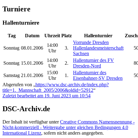
Turniere
Hallenturniere
Tag
Datum
Uhrzeit
Platz
Hallenturnier
Zusch
Vorrunde Dresden
14:00
Sonntag
08.01.2006
3.
Hallenlandesmeisterschaft
5
Uhr
Sachsen
14:00
Hallenturnier des FV
Sonntag
15.01.2006
2.
8
Uhr
Dresden-Nord
15:00
Hallenturnier des
Samstag
21.01.2006
1.
5
Uhr
Eisenbahner-SV Dresden
Abgerufen von „
https://www.dsc-archiv.de/index.php?
title=1._Mannschaft_2005/2006&oldid=52912
“
Zuletzt bearbeitet am 19. Juni 2023 um 10:54
DSC-Archiv.de
Der Inhalt ist verfügbar unter
Creative Commons Namensnennung -
Nicht-kommerziell - Weitergabe unter gleichen Bedingungen 4.0
International Lizenz
, sofern nicht anders angegeben.