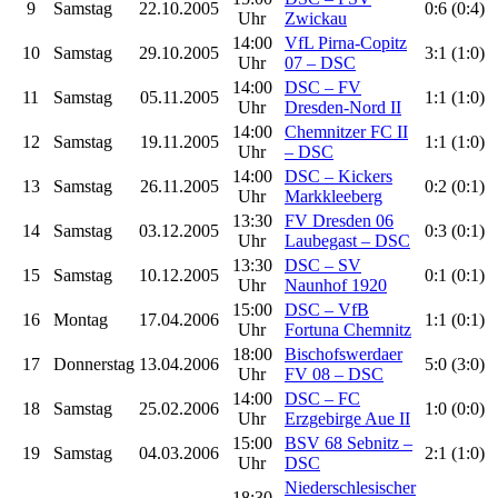
9
Samstag
22.10.2005
0:6 (0:4)
Uhr
Zwickau
14:00
VfL Pirna-Copitz
10
Samstag
29.10.2005
3:1 (1:0)
Uhr
07 – DSC
14:00
DSC – FV
11
Samstag
05.11.2005
1:1 (1:0)
Uhr
Dresden-Nord II
14:00
Chemnitzer FC II
12
Samstag
19.11.2005
1:1 (1:0)
Uhr
– DSC
14:00
DSC – Kickers
13
Samstag
26.11.2005
0:2 (0:1)
Uhr
Markkleeberg
13:30
FV Dresden 06
14
Samstag
03.12.2005
0:3 (0:1)
Uhr
Laubegast – DSC
13:30
DSC – SV
15
Samstag
10.12.2005
0:1 (0:1)
Uhr
Naunhof 1920
15:00
DSC – VfB
16
Montag
17.04.2006
1:1 (0:1)
Uhr
Fortuna Chemnitz
18:00
Bischofswerdaer
17
Donnerstag
13.04.2006
5:0 (3:0)
Uhr
FV 08 – DSC
14:00
DSC – FC
18
Samstag
25.02.2006
1:0 (0:0)
Uhr
Erzgebirge Aue II
15:00
BSV 68 Sebnitz –
19
Samstag
04.03.2006
2:1 (1:0)
Uhr
DSC
Niederschlesischer
18:30