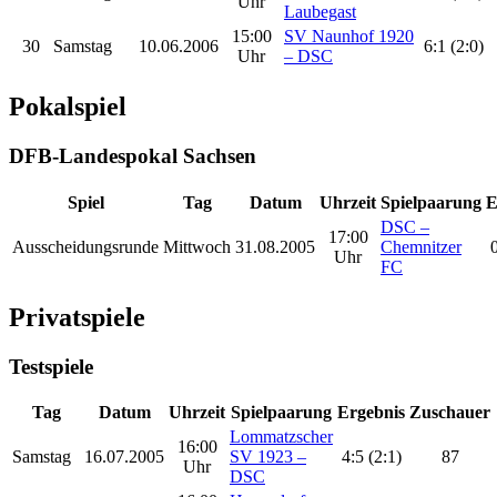
Uhr
Laubegast
15:00
SV Naunhof 1920
30
Samstag
10.06.2006
6:1 (2:0)
Uhr
– DSC
Pokalspiel
DFB-Landespokal Sachsen
Spiel
Tag
Datum
Uhrzeit
Spielpaarung
E
DSC –
17:00
Ausscheidungsrunde
Mittwoch
31.08.2005
Chemnitzer
0
Uhr
FC
Privatspiele
Testspiele
Tag
Datum
Uhrzeit
Spielpaarung
Ergebnis
Zuschauer
Lommatzscher
16:00
Samstag
16.07.2005
SV 1923 –
4:5 (2:1)
87
Uhr
DSC