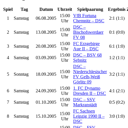
Spiel
Tag
Datum
Uhrzeit
Spielpaarung
Ergebnis
15:00
VfB Fortuna
1
Samstag
06.08.2005
2:1 (1:1)
Uhr
Chemnitz – DSC
DSC –
15:00
2
Samstag
13.08.2005
Bischofswerdaer
0:1 (0:0)
Uhr
FV 08
15:00
FC Erzgebirge
3
Samstag
20.08.2005
6:1 (1:0)
Uhr
Aue II – DSC
15:00
DSC – BSV 68
4
Samstag
03.09.2005
1:2 (1:1)
Uhr
Sebnitz
DSC –
15:00
Niederschlesischer
5
Sonntag
18.09.2005
3:2 (1:1)
Uhr
FV Gelb-Weiß
Görlitz 09
15:00
1. FC Dynamo
6
Samstag
24.09.2005
4:1 (2:1)
Uhr
Dresden II – DSC
15:00
DSC – SSV
7
Samstag
01.10.2005
0:5 (0:2)
Uhr
Markranstädt
FC Sachsen
15:00
8
Samstag
15.10.2005
Leipzig 1990 II –
3:0 (1:0)
Uhr
DSC
15:00
DSC – FSV