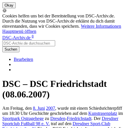
🍪
Cookies helfen uns bei der Bereitstellung von DSC-Archiv.de.
Durch die Nutzung von DSC-Archiv.de erklärst du dich damit
einverstanden, dass wir Cookies speichern.
Weitere Informationen
Hauptmenü öffnen
β
DSC-Archiv.de
Suchen
Bearbeiten
DSC – DSC Friedrichstadt
(08.06.2007)
Am Freitag, den
8. Juni
2007
, wurde mit einem Schiedsrichterpfiff
um 18:30 Uhr Geschichte geschrieben auf dem
Kunstrasenplatz
im
Sportpark Ostragehege
zu
Dresden
-
Friedrichstadt
. Der
Dresdner
Sportclub Fußball 98 e. V.
traf auf den
Dresdner Sport-Club