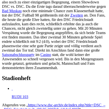
also noch zu einer einzigartigen Begegnung, einem Showdown
DSC vs. DSC. Da die Erste tags darauf überraschenderweise gegen
Bad Muskau
noch eine minimale Chance zum Klassenerhalt hatte,
trat der DSC Fußball 98 größtenteils mit der
Zweiten
an. Den Fans,
die heute die große Ehre hatten, für den DSC Friedrichstadt
aufzulaufen, kam dies recht, schließlich erhöhte das ja auch die
Chancen, nicht gleich zweistellig unter zu gehen. Mit 20 Minuten
Verspätung wurde die Begegnung angepfiffen, da sich beide Teams
erst finden mussten. Das über zweimal 30 Minuten gehende Spiel
endete schließlich mit 9:2 (4:0), wobei der DSC Friedrichstadt
phasenweise eine sehr gute Partie zeigte und völlig verdient auch
zweimal das Tor traf. Direkt im Anschluss fand dann eine große
Saisonabschlussparty
im
Casino
statt, die wohl keiner der
Anwesenden so schnell vergessen wird. Bis in den Morgengrauen
wurde getanzt, getrunken und gelacht, Mannschaft und Fans
demonstrierten ihren Zusammenhalt.
Stadionheft
RUDI 103
Abgerufen von „
https://www.dsc-archiv.de/index.php?title=DSC_–