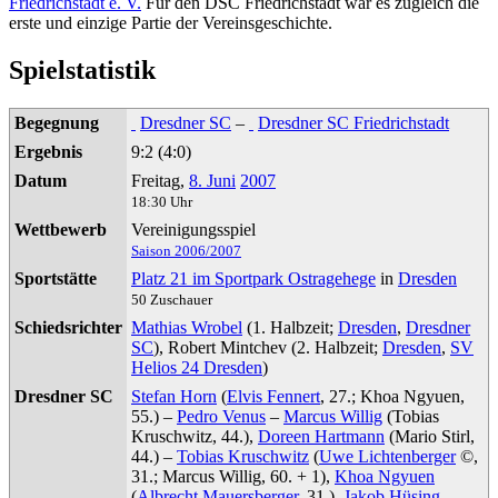
Friedrichstadt e. V.
Für den DSC Friedrichstadt war es zugleich die
erste und einzige Partie der Vereinsgeschichte.
Spielstatistik
Begegnung
Dresdner SC
–
Dresdner SC Friedrichstadt
Ergebnis
9:2 (4:0)
Datum
Freitag,
8. Juni
2007
18:30 Uhr
Wettbewerb
Vereinigungsspiel
Saison 2006/2007
Sportstätte
Platz 21 im Sportpark Ostragehege
in
Dresden
50 Zuschauer
Schiedsrichter
Mathias Wrobel
(1. Halbzeit;
Dresden
,
Dresdner
SC
), Robert Mintchev (2. Halbzeit;
Dresden
,
SV
Helios 24 Dresden
)
Dresdner SC
Stefan Horn
(
Elvis Fennert
, 27.; Khoa Ngyuen,
55.) –
Pedro Venus
–
Marcus Willig
(Tobias
Kruschwitz, 44.),
Doreen Hartmann
(Mario Stirl,
44.) –
Tobias Kruschwitz
(
Uwe Lichtenberger
©,
31.; Marcus Willig, 60. + 1),
Khoa Ngyuen
(
Albrecht Mauersberger
, 31.),
Jakob Hüsing