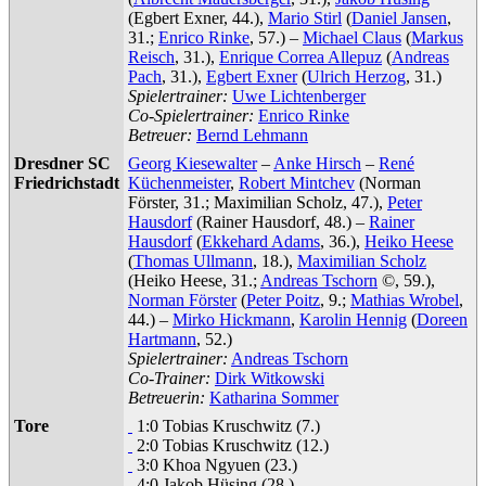
(Egbert Exner, 44.),
Mario Stirl
(
Daniel Jansen
,
31.;
Enrico Rinke
, 57.) –
Michael Claus
(
Markus
Reisch
, 31.),
Enrique Correa Allepuz
(
Andreas
Pach
, 31.),
Egbert Exner
(
Ulrich Herzog
, 31.)
Spielertrainer:
Uwe Lichtenberger
Co-Spielertrainer:
Enrico Rinke
Betreuer:
Bernd Lehmann
Dresdner SC
Georg Kiesewalter
–
Anke Hirsch
–
René
Friedrichstadt
Küchenmeister
,
Robert Mintchev
(Norman
Förster, 31.; Maximilian Scholz, 47.),
Peter
Hausdorf
(Rainer Hausdorf, 48.) –
Rainer
Hausdorf
(
Ekkehard Adams
, 36.),
Heiko Heese
(
Thomas Ullmann
, 18.),
Maximilian Scholz
(Heiko Heese, 31.;
Andreas Tschorn
©, 59.),
Norman Förster
(
Peter Poitz
, 9.;
Mathias Wrobel
,
44.) –
Mirko Hickmann
,
Karolin Hennig
(
Doreen
Hartmann
, 52.)
Spielertrainer:
Andreas Tschorn
Co-Trainer:
Dirk Witkowski
Betreuerin:
Katharina Sommer
Tore
1:0 Tobias Kruschwitz (7.)
2:0 Tobias Kruschwitz (12.)
3:0 Khoa Ngyuen (23.)
4:0 Jakob Hüsing (28.)