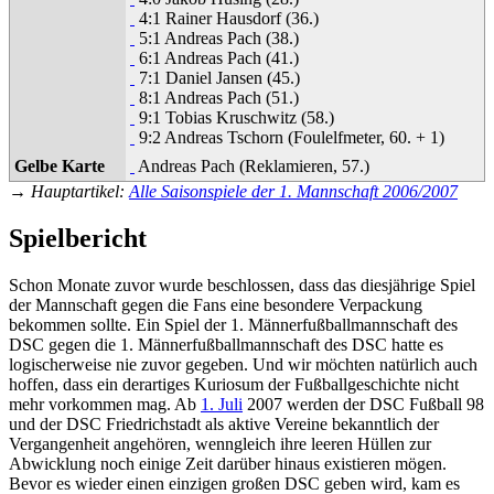
4:1 Rainer Hausdorf (36.)
5:1 Andreas Pach (38.)
6:1 Andreas Pach (41.)
7:1 Daniel Jansen (45.)
8:1 Andreas Pach (51.)
9:1 Tobias Kruschwitz (58.)
9:2 Andreas Tschorn (Foulelfmeter, 60. + 1)
Gelbe Karte
Andreas Pach (Reklamieren, 57.)
→
Hauptartikel
:
Alle Saisonspiele der 1. Mannschaft 2006/2007
Spielbericht
Schon Monate zuvor wurde beschlossen, dass das diesjährige Spiel
der Mannschaft gegen die Fans eine besondere Verpackung
bekommen sollte. Ein Spiel der 1. Männerfußballmannschaft des
DSC gegen die 1. Männerfußballmannschaft des DSC hatte es
logischerweise nie zuvor gegeben. Und wir möchten natürlich auch
hoffen, dass ein derartiges Kuriosum der Fußballgeschichte nicht
mehr vorkommen mag. Ab
1. Juli
2007 werden der DSC Fußball 98
und der DSC Friedrichstadt als aktive Vereine bekanntlich der
Vergangenheit angehören, wenngleich ihre leeren Hüllen zur
Abwicklung noch einige Zeit darüber hinaus existieren mögen.
Bevor es wieder einen einzigen großen DSC geben wird, kam es