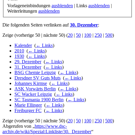
Vorlageneinbindungen
ausblenden
| Links
ausblenden
|
Weiterleitungen
ausblenden
Die folgenden Seiten verlinken auf
30. Dezember
:
Zeige (vorherige 50 | nächste 50) (
20
|
50
|
100
|
250
|
500
)
Kalender
‎
(
← Links
)
2010
‎
(
← Links
)
1930
‎
(
← Links
)
29. Dezember
‎
(
← Links
)
31. Dezember
‎
(
← Links
)
BSG Chemie Leipzig
‎
(
← Links
)
Dresdner SV Guts Muts
‎
(
← Links
)
Johannes Kirmse
‎
(
← Links
)
ASK Vorwärts Berlin
‎
(
← Links
)
SC Wacker Leipzig
‎
(
← Links
)
SC Tasmania 1900 Berlin
‎
(
← Links
)
Marie Ellinger
‎
(
← Links
)
Freiburger FC
‎
(
← Links
)
Zeige (vorherige 50 | nächste 50) (
20
|
50
|
100
|
250
|
500
)
Abgerufen von „
https://www.dsc-
archiv.de/wiki/Spezial:Linkliste/30._Dezember
“