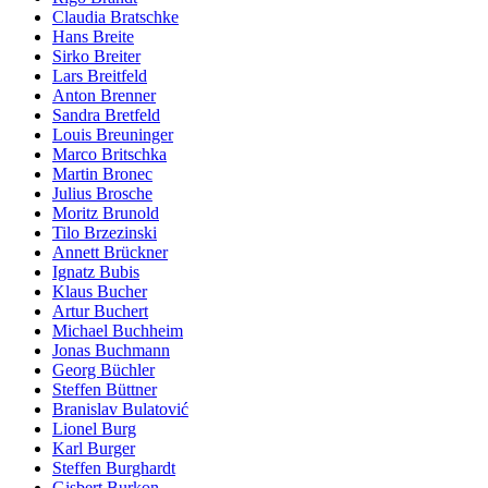
Claudia Bratschke
Hans Breite
Sirko Breiter
Lars Breitfeld
Anton Brenner
Sandra Bretfeld
Louis Breuninger
Marco Britschka
Martin Bronec
Julius Brosche
Moritz Brunold
Tilo Brzezinski
Annett Brückner
Ignatz Bubis
Klaus Bucher
Artur Buchert
Michael Buchheim
Jonas Buchmann
Georg Büchler
Steffen Büttner
Branislav Bulatović
Lionel Burg
Karl Burger
Steffen Burghardt
Gisbert Burkon