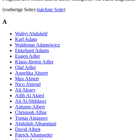
(vorherige Seite) (
nächste Seite
)
A
Waliyi Abduletif
Karl Adam
Waldemar Adamowicz
Ekkehard Adams
Eugen Adler
Klaus-Jürgen Adler
Olaf Adler
Angelika Ahnert
Max Ahnert
Nico Ahrend
Ali Akuev
Adib Al Akied
Ali Al-Shiblawi
Antonio Albert
Christoph Albig
Tomas Algarawi
Abdullah Alhamdani
David Alheit
Patrick Alramseder