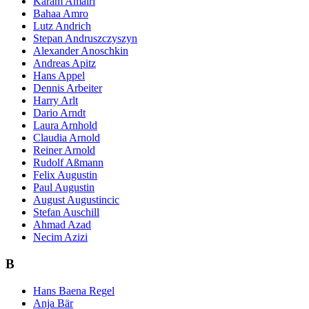
Karam Amairi
Bahaa Amro
Lutz Andrich
Stepan Andruszczyszyn
Alexander Anoschkin
Andreas Apitz
Hans Appel
Dennis Arbeiter
Harry Arlt
Dario Arndt
Laura Arnhold
Claudia Arnold
Reiner Arnold
Rudolf Aßmann
Felix Augustin
Paul Augustin
August Augustincic
Stefan Auschill
Ahmad Azad
Necim Azizi
B
Hans Baena Regel
Anja Bär