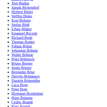
Jörg Biallas
Jannik Bickendorf
Herbert Bieler
Steffen Binke
Kurt Birkner
Stefan Bloß
Edgar Blüher
Emanuel Boczek
Richard Bode
Thomas Boden
Fabian Böhm
Sebastian Böhme
Walter Böhme
Peter Böhnisch
Bruno Börner
Justin Börner
Benjamin Böse
Dmytro Bohdanov
Daniela Bohmüller
Luca Born
Peter Botz
Hermann Boxheimer
Hans Bräunig
Cedric Brandt
Rigo Brandt