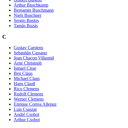
Arthur Buschkamp
Benjamin Buschmann
Niels Buschner
Sergio Bustos
Tamás Buzás
C
Gustav Carstens
Sebastián Cassano
Jean Chacon Villasmil
Arne Christoph
Ismael Cisse
Ben Claus
Michael Claus
Hans Clauß
Rico Clemens
Rudolf Clemens
Werner Clemens
Enrique Correa Allepuz
Luis Csaszar
André Csobot
Arthur Csobot