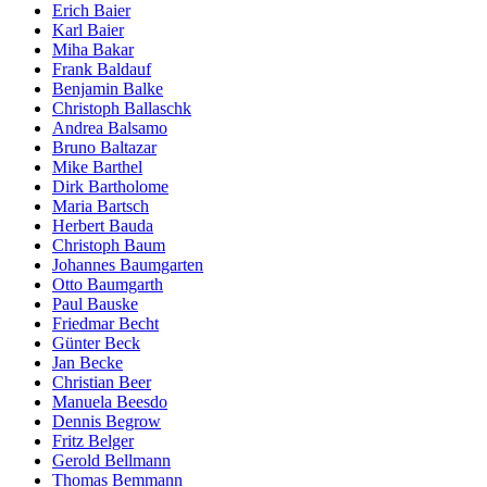
Erich Baier
Karl Baier
Miha Bakar
Frank Baldauf
Benjamin Balke
Christoph Ballaschk
Andrea Balsamo
Bruno Baltazar
Mike Barthel
Dirk Bartholome
Maria Bartsch
Herbert Bauda
Christoph Baum
Johannes Baumgarten
Otto Baumgarth
Paul Bauske
Friedmar Becht
Günter Beck
Jan Becke
Christian Beer
Manuela Beesdo
Dennis Begrow
Fritz Belger
Gerold Bellmann
Thomas Bemmann