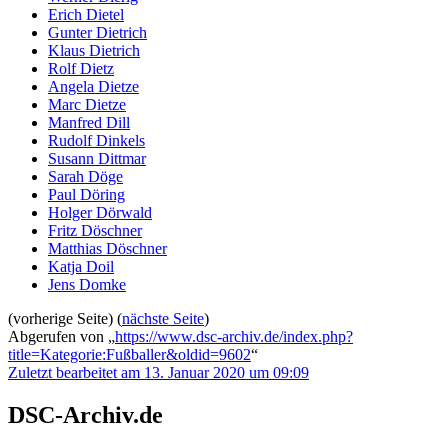
Erich Dietel
Gunter Dietrich
Klaus Dietrich
Rolf Dietz
Angela Dietze
Marc Dietze
Manfred Dill
Rudolf Dinkels
Susann Dittmar
Sarah Döge
Paul Döring
Holger Dörwald
Fritz Döschner
Matthias Döschner
Katja Doil
Jens Domke
(vorherige Seite) (
nächste Seite
)
Abgerufen von „
https://www.dsc-archiv.de/index.php?
title=Kategorie:Fußballer&oldid=9602
“
Zuletzt bearbeitet am 13. Januar 2020 um 09:09
DSC-Archiv.de