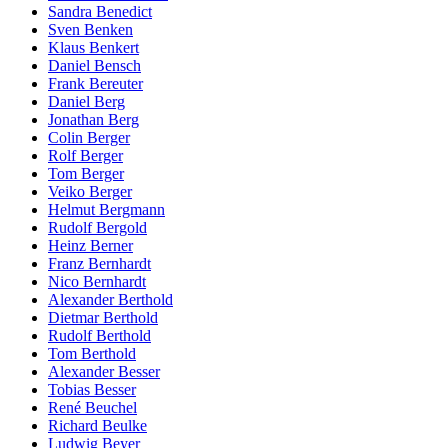
Sandra Benedict
Sven Benken
Klaus Benkert
Daniel Bensch
Frank Bereuter
Daniel Berg
Jonathan Berg
Colin Berger
Rolf Berger
Tom Berger
Veiko Berger
Helmut Bergmann
Rudolf Bergold
Heinz Berner
Franz Bernhardt
Nico Bernhardt
Alexander Berthold
Dietmar Berthold
Rudolf Berthold
Tom Berthold
Alexander Besser
Tobias Besser
René Beuchel
Richard Beulke
Ludwig Beyer