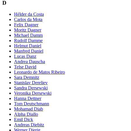
D
Hélder da Costa
Carlos da Mota
Felix Dagner
Moritz Dagner
Michael Damm
Rudolf Damme
Helmut Daniel
Manfred Daniel
Lucas Danz
Andrea Dauscha
Telse David
Leonardo de Matos Ribeiro
Sara Demnitz
Stanislav Dereliev
Sandra Dersewski
Veronika Dersewski
Hanna Dettner
Tom Deutschmann
Mohamad Diab
Alpha Diallo
Emil Dick
Andreas Diebitz
Werner Dierig