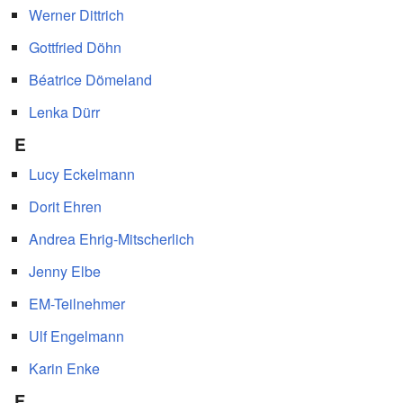
Werner Dittrich
Gottfried Döhn
Béatrice Dömeland
Lenka Dürr
E
Lucy Eckelmann
Dorit Ehren
Andrea Ehrig-Mitscherlich
Jenny Elbe
EM-Teilnehmer
Ulf Engelmann
Karin Enke
F