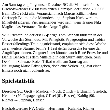
Am Samstag empfängt unser Dresdner SC die Mannschaft des
Bischofswerdaer FV 08 zum ersten Heimspiel der Saison 2005/06.
Beim DSC rückt aller Voraussicht nach Marcus Zillich neben
Christoph Baum in die Manndeckung. Stephan Nuck wird im
Mittelfeld agieren. Viel spannender wird sein, wem Trainer Niki
Maglica das Vertrauen für den Angriff gibt.
Willi Richter und der erst 17-jährige Tom Stephan bildeten in der
Vorwoche das Sturmduo. Mit Panagiotis Papageorgiou und Tobias
Besser (allerdings Trainingsrückstand) empfahlen sich diese Woche
zwei weitere Stürmer beim 9:1-Test gegen Kreischa für eine der
Angriffspositionen. Zu guter Letzt könnten auch René Fritzsche und
Daniel Bensch aus dem Mittelfeld in den Sturm aufrücken. Sein
Debüt im Schwarz-Roten Trikot wollte am Samstag auch
Neuzugang Mario Pabst geben, doch eine Verletzung lässt einen
Einsatz noch nicht vollends zu.
Spielstatistik
Dresdner SC: Groß – Maglica – Nuck, Zillich – Erdmann, Steglich,
Keilholz (70. Papageorgiu), Gläsel (61. Besser), Kahlig (90.
Richter) – Stephan, Bensch
Bischofswerdaer FV: Gutte – Herrmann – Kalenda, Richter –