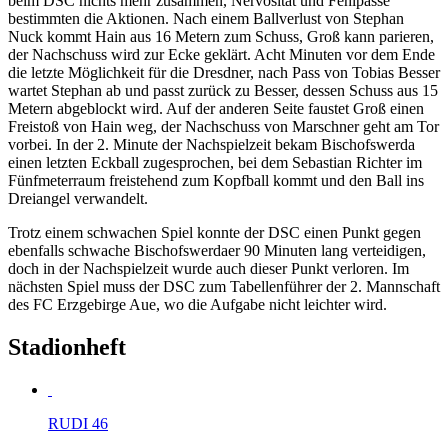
beim DSC nichts mehr zusammen, Nervosität und Fehlpässe
bestimmten die Aktionen. Nach einem Ballverlust von Stephan
Nuck kommt Hain aus 16 Metern zum Schuss, Groß kann parieren,
der Nachschuss wird zur Ecke geklärt. Acht Minuten vor dem Ende
die letzte Möglichkeit für die Dresdner, nach Pass von Tobias Besser
wartet Stephan ab und passt zurück zu Besser, dessen Schuss aus 15
Metern abgeblockt wird. Auf der anderen Seite faustet Groß einen
Freistoß von Hain weg, der Nachschuss von Marschner geht am Tor
vorbei. In der 2. Minute der Nachspielzeit bekam Bischofswerda
einen letzten Eckball zugesprochen, bei dem Sebastian Richter im
Fünfmeterraum freistehend zum Kopfball kommt und den Ball ins
Dreiangel verwandelt.
Trotz einem schwachen Spiel konnte der DSC einen Punkt gegen
ebenfalls schwache Bischofswerdaer 90 Minuten lang verteidigen,
doch in der Nachspielzeit wurde auch dieser Punkt verloren. Im
nächsten Spiel muss der DSC zum Tabellenführer der 2. Mannschaft
des FC Erzgebirge Aue, wo die Aufgabe nicht leichter wird.
Stadionheft
RUDI 46