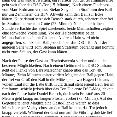
kann der Ball geklärt werden, ein Freistoß von der Strafraumgrenze
geht weit über das DSC-Tor (15. Minute). Nach einem Flachpass
von Marc Erdmann verpasst Stefan Steglich im Strafraum den Ball
nur um Zentimeter, die BFV-Abwehr kann den Ball zur Ecke
klären. Kurz darauf setzt sich Bensch stark durch, scheitert aber frei
im Strafraum erneut an Gutte (23. Minute). Nach einer halben
Stunde verflachte das Spiel zusehends, beide Mannschaften zeigten
eine schwache Vorstellung. Vor der Halbzeitpause beide
Mannschaften noch mit Chancen. Andreas Hain wird nicht
angegriffen, schießt den Ball jedoch über das DSC-Tor. Auf der
anderen Seite wird Tom Stephan im Strafraum bedrängt und kommt
nicht zum Schuss, der Gast kann klären.
Nach der Pause der Gast aus Bischofswerda stärker und mit den
besseren Möglichkeiten. Nach einem Getümmel im DSC-Strafraum
geht die Flanke von Lars Marschner knapp über das Tor (49.
Minute). Zehn Minuten später verliert Maglica den Ball gegen Hain,
der frei vor Groß den Ball in die Mitte spielt, wo Hagen Lein aus
vollem Lauf nur die Latte trifft. Kurz darauf steht erneut Lein frei im
Strafraum, schießt jedoch über das Tor. Die erste DSC-Möglichkeit
nach der Pause hatte Daniel Bensch, doch sein Freistoß aus 20
Metern geht knapp am langen Pfosten vorbei (73. Minute). Auf der
Gegenseite leitet Maglica eine Gäste-Flanke weiter, so dass
Marschner per Volleyschuss an den Ball kommt, das Tor jedoch
knapp verfehlt. Während der Gast nun auf die Führung drückte lief