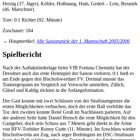
Herzig (37. Jäger), Köhler, Hoßmang, Hain, Gedert – Lein, Beranek
(46. Marschner)
Tore: 0:1 Richter (92. Minute)
Zuschauer: 184
→
Hauptartikel
:
Alle Saisonspiele der 1. Mannschaft 2005/2006
Spielbericht
Nach der Auftaktniederlage beim VfB Fortuna Chemnitz hat der
Dresdner auch das erste Heimspiel der Saison verloren, 0:1 hieß es
am Ende gegen den Bischofswerdaer FV. Dreimal musste das
Trainergespann im Vergleich zur Vorwoche umstellen, Zillich,
Gläsel und Kahlig rückten in die Anfangsformation.
Der Gast konnte mit zwei Schüssen von der Strafraumgrenze die
ersten Möglichkeiten verbuchen, doch der erste Ball verfehlte das
Tor, den zweiten konnte René Groß im Nachfassen parieren. Auf
der anderen Seite hatte Daniel Bensch die erste Möglichkeit für den
Gastgeber, doch sein Schuss aus 7 Metern geht direkt in die Arme
von BFV-Torhüter Ronny Gutte (11. Minute). Im Anschluss wieder
Bischofswerda am Zug, nach arger Bedrängnis im DSC-Strafraum