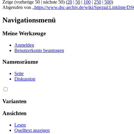
Zeige (vorherige 50 | nächste 50) (
20
|
50
|
100
|
250
|
500
)
Abgerufen von „
https://www.dsc-archiv.de/wiki/Spezial:Linkliste
Navigationsmenü
Meine Werkzeuge
Anmelden
Benutzerkonto beantragen
Namensräume
Seite
Diskussion
Varianten
Ansichten
Lesen
Quelltext anzeigen