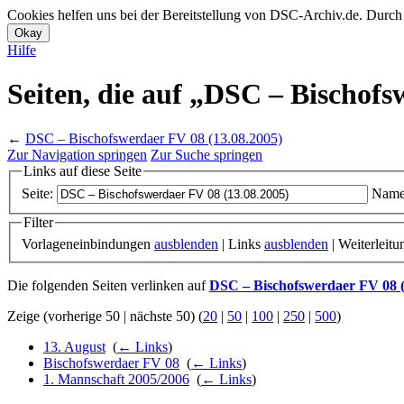
Cookies helfen uns bei der Bereitstellung von DSC-Archiv.de. Durch
Hilfe
Seiten, die auf „DSC – Bischofs
←
DSC – Bischofswerdaer FV 08 (13.08.2005)
Zur Navigation springen
Zur Suche springen
Links auf diese Seite
Seite:
Name
Filter
Vorlageneinbindungen
ausblenden
| Links
ausblenden
| Weiterleit
Die folgenden Seiten verlinken auf
DSC – Bischofswerdaer FV 08 (
Zeige (vorherige 50 | nächste 50) (
20
|
50
|
100
|
250
|
500
)
13. August
‎
(
← Links
)
Bischofswerdaer FV 08
‎
(
← Links
)
1. Mannschaft 2005/2006
‎
(
← Links
)