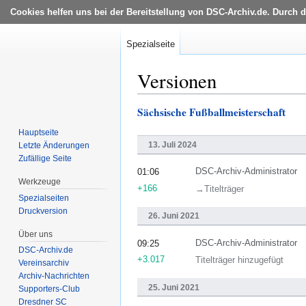
Cookies helfen uns bei der Bereitstellung von DSC-Archiv.de. Durch 
Spezialseite
Versionen
Sächsische Fußballmeisterschaft
Zur
Zur
Navigation
Suche
Hauptseite
springen
springen
13. Juli 2024
Letzte Änderungen
Zufällige Seite
DSC-Archiv-Administrator
01:06
Werkzeuge
+166
→‎Titelträger
Spezialseiten
Druckversion
26. Juni 2021
Über uns
DSC-Archiv-Administrator
09:25
DSC-Archiv.de
+3.017
Titelträger hinzugefügt
Vereinsarchiv
Archiv-Nachrichten
25. Juni 2021
Supporters-Club
Dresdner SC