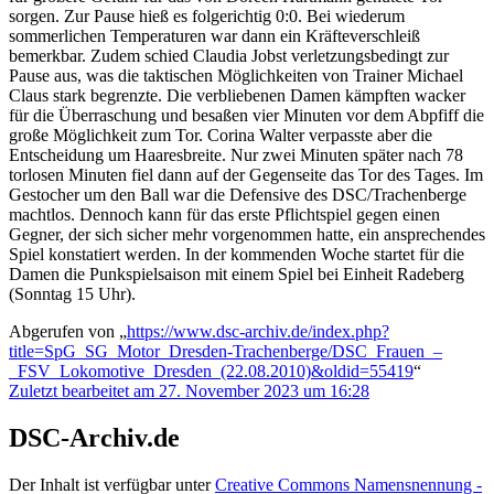
sorgen. Zur Pause hieß es folgerichtig 0:0. Bei wiederum
sommerlichen Temperaturen war dann ein Kräfteverschleiß
bemerkbar. Zudem schied Claudia Jobst verletzungsbedingt zur
Pause aus, was die taktischen Möglichkeiten von Trainer Michael
Claus stark begrenzte. Die verbliebenen Damen kämpften wacker
für die Überraschung und besaßen vier Minuten vor dem Abpfiff die
große Möglichkeit zum Tor. Corina Walter verpasste aber die
Entscheidung um Haaresbreite. Nur zwei Minuten später nach 78
torlosen Minuten fiel dann auf der Gegenseite das Tor des Tages. Im
Gestocher um den Ball war die Defensive des DSC/Trachenberge
machtlos. Dennoch kann für das erste Pflichtspiel gegen einen
Gegner, der sich sicher mehr vorgenommen hatte, ein ansprechendes
Spiel konstatiert werden. In der kommenden Woche startet für die
Damen die Punkspielsaison mit einem Spiel bei Einheit Radeberg
(Sonntag 15 Uhr).
Abgerufen von „
https://www.dsc-archiv.de/index.php?
title=SpG_SG_Motor_Dresden-Trachenberge/DSC_Frauen_–
_FSV_Lokomotive_Dresden_(22.08.2010)&oldid=55419
“
Zuletzt bearbeitet am 27. November 2023 um 16:28
DSC-Archiv.de
Der Inhalt ist verfügbar unter
Creative Commons Namensnennung -