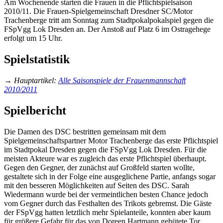
Am Wochenende starten die Frauen in die Pflichtspielsaison
2010/11. Die Frauen-Spielgemeinschaft Dresdner SC/Motor
Trachenberge tritt am Sonntag zum Stadtpokalpokalspiel gegen die
FSpVgg Lok Dresden an. Der Anstoß auf Platz 6 im Ostragehege
erfolgt um 15 Uhr.
Spielstatistik
→
Hauptartikel
:
Alle Saisonspiele der Frauenmannschaft
2010/2011
Spielbericht
Die Damen des DSC bestritten gemeinsam mit dem
Spielgemeinschaftspartner Motor Trachenberge das erste Pflichtspiel
im Stadtpokal Dresden gegen die FSpVgg Lok Dresden. Für die
meisten Akteure war es zugleich das erste Pflichtspiel überhaupt.
Gegen den Gegner, der zunächst auf Großfeld starten wollte,
gestaltete sich in der Folge eine ausgeglichene Partie, anfangs sogar
mit den besseren Möglichkeiten auf Seiten des DSC. Sarah
Wiedermann wurde bei der vermeintlichen besten Chance jedoch
vom Gegner durch das Festhalten des Trikots gebremst. Die Gäste
der FSpVgg hatten letztlich mehr Spielanteile, konnten aber kaum
für größere Gefahr für das von Doreen Hartmann gehütete Tor