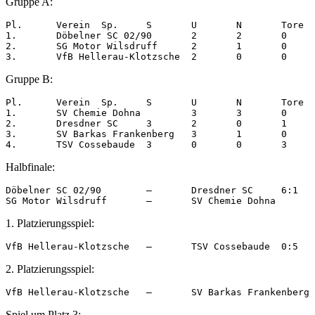
Gruppe A:
Pl.	 Verein	 Sp.	 S	 U	 N	 Tore	 Pkt.

1.	 Döbelner SC 02/90	 2	 2	 0	 0	 7:3	 6

2.	 SG Motor Wilsdruff	 2	 1	 0	 1	 8:5	 3

Gruppe B:
Pl.	 Verein	 Sp.	 S	 U	 N	 Tore	 Pkt.

1.	 SV Chemie Dohna	 3	 3	 0	 0	 12:  3	 9

2.	 Dresdner SC	 3	 2	 0	 1	   9:  7	 6

3.	 SV Barkas Frankenberg	 3	 1	 0	 2	   7:12	 3

Halbfinale:
Döbelner SC 02/90	 –	 Dresdner SC	 6:1

1. Platzierungsspiel:
2. Platzierungsspiel:
Spiel um Platz 3: