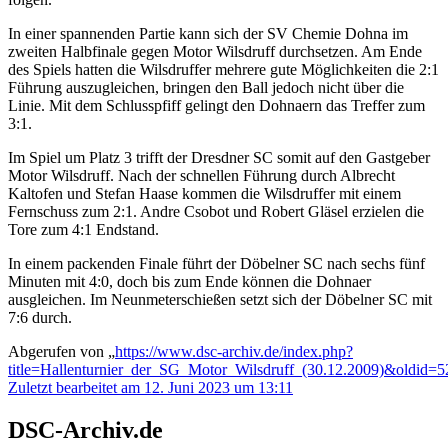
In einer spannenden Partie kann sich der SV Chemie Dohna im
zweiten Halbfinale gegen Motor Wilsdruff durchsetzen. Am Ende
des Spiels hatten die Wilsdruffer mehrere gute Möglichkeiten die 2:1
Führung auszugleichen, bringen den Ball jedoch nicht über die
Linie. Mit dem Schlusspfiff gelingt den Dohnaern das Treffer zum
3:1.
Im Spiel um Platz 3 trifft der Dresdner SC somit auf den Gastgeber
Motor Wilsdruff. Nach der schnellen Führung durch Albrecht
Kaltofen und Stefan Haase kommen die Wilsdruffer mit einem
Fernschuss zum 2:1. Andre Csobot und Robert Gläsel erzielen die
Tore zum 4:1 Endstand.
In einem packenden Finale führt der Döbelner SC nach sechs fünf
Minuten mit 4:0, doch bis zum Ende können die Dohnaer
ausgleichen. Im Neunmeterschießen setzt sich der Döbelner SC mit
7:6 durch.
Abgerufen von „
https://www.dsc-archiv.de/index.php?
title=Hallenturnier_der_SG_Motor_Wilsdruff_(30.12.2009)&oldid=
Zuletzt bearbeitet am 12. Juni 2023 um 13:11
DSC-Archiv.de