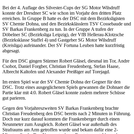
Bei der 4. Auflage des Silvester-Cups der SG Motor Wilsdruff
konnte der Dresdner SC wie schon im Vorjahr den dritten Platz
erreichen. In Gruppe B hatte es der DSC mit dem Bezirksligisten
SV Chemie Dohna, und den Bezirksklässlern TSV Cossebaude und
SV Barkas Frankenberg zu tun. In der Gruppe A trafen der
Döbelner SC (Bezirksliga Leipzig), der VfB Hellerau-Klotzsche
(Bezirksklasse Staffel 4) und Gastgeber SG Motor Wilsdruff
(Kreisliga) aufeinander. Der SV Fortuna Leuben hatte kurzfristig
abgesagt.
Für den DSC gingen Stürmer Robert Gläsel, diesmal im Tor, Andre
Csobot, Daniel Forgber, Christian Freudenberg, Stefan Haase,
Albrecht Kaltofen und Alexander Preißiger auf Torejagd.
Im ersten Spiel war der SV Chemie Dohna der Gegner für den
DSC. Trotz eines ausgeglichenen Spiels gewannen die Dohnaer die
Partie klar mit 4:0. Robert Gläsel konnte zudem mehrere Schüsse
gut parieren.
Gegen den Vorjahreszweiten SV Barkas Frankenberg brachte
Christian Freudenberg den DSC bereits nach 2 Minuten in Führung.
Doch nur kurz darauf kommen die Frankenberger durch einen
Neunmeter zum Ausgleich. Robert Gläsel war außerhalb des
Strafraums am Arm getroffen wurde und bekam dafür eine 2-