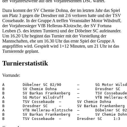
der Vorjahreszweite auf den Vorjahresdritten DSC wartet.
Dazu kommt der SV Chemie Dohna, der im letzten Jahr das Spiel
um Platz 3 gegen die Dresdner mit 2:6 verloren hatte und der TSV
Cossebaude. In der Gruppe A treffen Veranstalter Motor Wilsdruff,
der Vorjahressieger VfB Hellerau-Klotzsche, der SV Fortuna
Leuben (5. des letzten Turniers) und der Döbelner SC aufeinander.
Um 16.20 Uhr beginnt das Turnier mit der Vorstellung der
Mannschaften, ehe um 16.30 Uhr das erste Spiel der Gruppe A
angepfiffen wird. Gespielt wird 1×12 Minuten, um 21 Uhr ist das
Turnierende geplant.
Turnierstatistik
Vorrunde:
A	 Döbelner SC 02/90	 –	 SG Motor Wilsdruff	 4:2

B	 SV Chemie Dohna	 –	 Dresdner SC	 4:0

B	 SV Barkas Frankenberg	 –	 TSV Cossebaude	 2:0

A	 SG Motor Wilsdruff	 –	 VfB Hellerau-Klotzsche	 6:1

B	 TSV Cossebaude	 –	 SV Chemie Dohna	 0:2

B	 Dresdner SC	 –	 SV Barkas Frankenberg	 6:2

A	 VfB Hellerau-Klotzsche	 –	 Döbelner SC 02/90	 0:4

B	 SV Barkas Frankenberg	 –	 SV Chemie Dohna	 3:6
