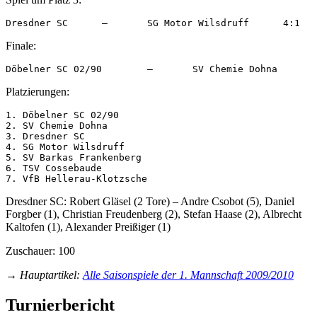
Finale:
Platzierungen:
1. Döbelner SC 02/90

2. SV Chemie Dohna

3. Dresdner SC

4. SG Motor Wilsdruff

5. SV Barkas Frankenberg

6. TSV Cossebaude

Dresdner SC: Robert Gläsel (2 Tore) – Andre Csobot (5), Daniel
Forgber (1), Christian Freudenberg (2), Stefan Haase (2), Albrecht
Kaltofen (1), Alexander Preißiger (1)
Zuschauer: 100
→
Hauptartikel
:
Alle Saisonspiele der 1. Mannschaft 2009/2010
Turnierbericht