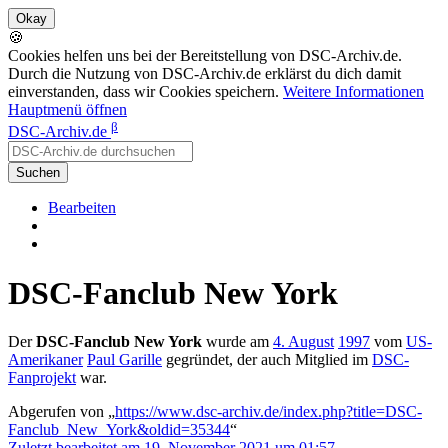
🍪
Cookies helfen uns bei der Bereitstellung von DSC-Archiv.de.
Durch die Nutzung von DSC-Archiv.de erklärst du dich damit
einverstanden, dass wir Cookies speichern.
Weitere Informationen
Hauptmenü öffnen
β
DSC-Archiv.de
Suchen
Bearbeiten
DSC-Fanclub New York
Der
DSC-Fanclub New York
wurde am
4. August
1997
vom
US-
Amerikaner
Paul Garille
gegründet, der auch Mitglied im
DSC-
Fanprojekt
war.
Abgerufen von „
https://www.dsc-archiv.de/index.php?title=DSC-
Fanclub_New_York&oldid=35344
“
Zuletzt bearbeitet am 19. November 2021 um 01:57