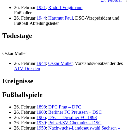
27. Februar
→
26. Februar
1921
:
Rudolf Voigtmann
,
Fußballer
26. Februar
1944
:
Hartmut Paul
, DSC-Vizepräsident und
Fußball-Abteilungsleiter
Todestage
Oskar Müller
26. Februar
1944
:
Oskar Müller
, Vorstandsvorsitzender des
ATV Dresden
Ereignisse
Fußballspiele
26. Februar
1898
:
DFC Prag – DFC
26. Februar
1900
:
Berliner FC Preussen – DSC
26. Februar
1905
:
DSC – Dresdner FC 1893
26. Februar
1939
:
Polizei-SV Chemnitz – DSC
26. Februar
1950
:
Nachwuchs-Landesauswahl Sachsen –