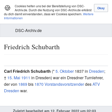
🍪
Cookies helfen uns bei der Bereitstellung von DSC-
Archiv.de. Durch die Nutzung von DSC-Archiv.de erklärst
du dich damit einverstanden, dass wir Cookies speichern.
Weitere
Informationen
DSC-Archiv.de
Friedrich Schubarth
Carl Friedrich Schubarth
(*
5. Oktober
1837 in
Dresden
;
†
15. Mai
1911
in Dresden) war ein Dresdner Turnlehrer,
der von
1869
bis
1870
Vorstandsvorsitzender
des
ATV
Dresden
war.
Zuletzt bearbeitet am 12. Februar 2022 um 02:03