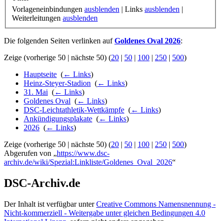
Vorlageneinbindungen
ausblenden
| Links
ausblenden
|
Weiterleitungen
ausblenden
Die folgenden Seiten verlinken auf
Goldenes Oval 2026
:
Zeige (vorherige 50 | nächste 50) (
20
|
50
|
100
|
250
|
500
)
Hauptseite
‎
(
← Links
)
Heinz-Steyer-Stadion
‎
(
← Links
)
31. Mai
‎
(
← Links
)
Goldenes Oval
‎
(
← Links
)
DSC-Leichtathletik-Wettkämpfe
‎
(
← Links
)
Ankündigungsplakate
‎
(
← Links
)
2026
‎
(
← Links
)
Zeige (vorherige 50 | nächste 50) (
20
|
50
|
100
|
250
|
500
)
Abgerufen von „
https://www.dsc-
archiv.de/wiki/Spezial:Linkliste/Goldenes_Oval_2026
“
DSC-Archiv.de
Der Inhalt ist verfügbar unter
Creative Commons Namensnennung -
Nicht-kommerziell - Weitergabe unter gleichen Bedingungen 4.0