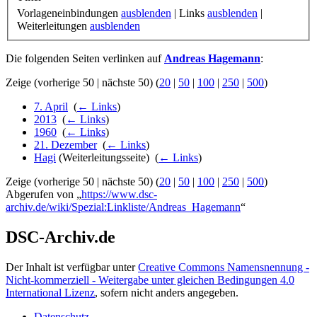
Vorlageneinbindungen
ausblenden
| Links
ausblenden
|
Weiterleitungen
ausblenden
Die folgenden Seiten verlinken auf
Andreas Hagemann
:
Zeige (vorherige 50 | nächste 50) (
20
|
50
|
100
|
250
|
500
)
7. April
‎
(
← Links
)
2013
‎
(
← Links
)
1960
‎
(
← Links
)
21. Dezember
‎
(
← Links
)
Hagi
(Weiterleitungsseite) ‎
(
← Links
)
Zeige (vorherige 50 | nächste 50) (
20
|
50
|
100
|
250
|
500
)
Abgerufen von „
https://www.dsc-
archiv.de/wiki/Spezial:Linkliste/Andreas_Hagemann
“
DSC-Archiv.de
Der Inhalt ist verfügbar unter
Creative Commons Namensnennung -
Nicht-kommerziell - Weitergabe unter gleichen Bedingungen 4.0
International Lizenz
, sofern nicht anders angegeben.
Datenschutz