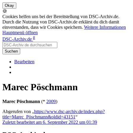
🍪
Cookies helfen uns bei der Bereitstellung von DSC-Archiv.de.
Durch die Nutzung von DSC-Archiv.de erklärst du dich damit
einverstanden, dass wir Cookies speichern.
Weitere Informationen
Hauptmenü öffnen
β
DSC-Archiv.de
Suchen
Bearbeiten
Marec Pöschmann
Marec Pöschmann
(*
2009
)
Abgerufen von „
https://www.dsc-archiv.de/index.php?
title=Marec_Pöschmann&oldid=43151
“
Zuletzt bearbeitet am 6. September 2022 um 01:39