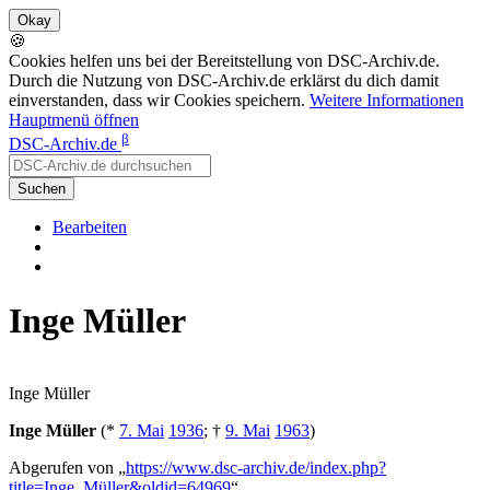
🍪
Cookies helfen uns bei der Bereitstellung von DSC-Archiv.de.
Durch die Nutzung von DSC-Archiv.de erklärst du dich damit
einverstanden, dass wir Cookies speichern.
Weitere Informationen
Hauptmenü öffnen
β
DSC-Archiv.de
Suchen
Bearbeiten
Inge Müller
Inge Müller
Inge Müller
(*
7. Mai
1936
; †
9. Mai
1963
)
Abgerufen von „
https://www.dsc-archiv.de/index.php?
title=Inge_Müller&oldid=64969
“