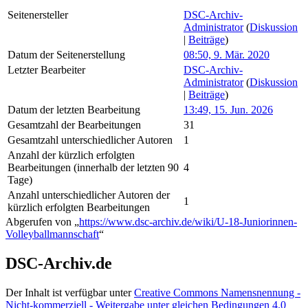
Seitenersteller
DSC-Archiv-
Administrator
(
Diskussion
|
Beiträge
)
Datum der Seitenerstellung
08:50, 9. Mär. 2020
Letzter Bearbeiter
DSC-Archiv-
Administrator
(
Diskussion
|
Beiträge
)
Datum der letzten Bearbeitung
13:49, 15. Jun. 2026
Gesamtzahl der Bearbeitungen
31
Gesamtzahl unterschiedlicher Autoren
1
Anzahl der kürzlich erfolgten
Bearbeitungen (innerhalb der letzten 90
4
Tage)
Anzahl unterschiedlicher Autoren der
1
kürzlich erfolgten Bearbeitungen
Abgerufen von „
https://www.dsc-archiv.de/wiki/U-18-Juniorinnen-
Volleyballmannschaft
“
DSC-Archiv.de
Der Inhalt ist verfügbar unter
Creative Commons Namensnennung -
Nicht-kommerziell - Weitergabe unter gleichen Bedingungen 4.0