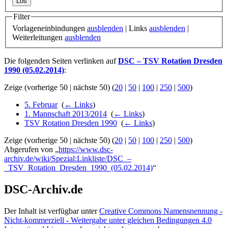
Filter
Vorlageneinbindungen
ausblenden
| Links
ausblenden
|
Weiterleitungen
ausblenden
Die folgenden Seiten verlinken auf
DSC – TSV Rotation Dresden
1990 (05.02.2014)
:
Zeige (vorherige 50 | nächste 50) (
20
|
50
|
100
|
250
|
500
)
5. Februar
‎
(
← Links
)
1. Mannschaft 2013/2014
‎
(
← Links
)
TSV Rotation Dresden 1990
‎
(
← Links
)
Zeige (vorherige 50 | nächste 50) (
20
|
50
|
100
|
250
|
500
)
Abgerufen von „
https://www.dsc-
archiv.de/wiki/Spezial:Linkliste/DSC_–
_TSV_Rotation_Dresden_1990_(05.02.2014)
“
DSC-Archiv.de
Der Inhalt ist verfügbar unter
Creative Commons Namensnennung -
Nicht-kommerziell - Weitergabe unter gleichen Bedingungen 4.0