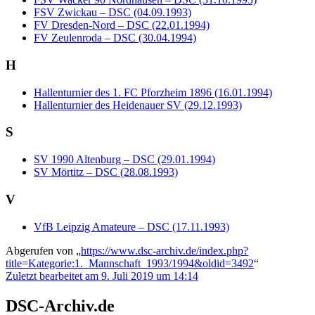
FSV Zwickau – DSC (04.09.1993)
FV Dresden-Nord – DSC (22.01.1994)
FV Zeulenroda – DSC (30.04.1994)
H
Hallenturnier des 1. FC Pforzheim 1896 (16.01.1994)
Hallenturnier des Heidenauer SV (29.12.1993)
S
SV 1990 Altenburg – DSC (29.01.1994)
SV Mörtitz – DSC (28.08.1993)
V
VfB Leipzig Amateure – DSC (17.11.1993)
Abgerufen von „
https://www.dsc-archiv.de/index.php?
title=Kategorie:1._Mannschaft_1993/1994&oldid=3492
“
Zuletzt bearbeitet am 9. Juli 2019 um 14:14
DSC-Archiv.de