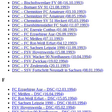
DSC – Bischofswerdaer FV 08 (16.10.1993)
DSC – Bornaer SV 91 (21.08.1993)
DSC – Chemnitzer FC Amateure (03.10.1993)
DSC – Chemnitzer FC Amateure (08.05.1994)
DSC – Chemnitzer SV 51 Heckert (05.03.1994)
DSC – Eisenhüttenstädter FC Stahl (11.07.1993)
DSC – FC Energie Cottbus (01.08.1993)
DSC – FC Erzgebirge Aue (26.09.1993)
DSC – FC Meißen (07.11.1993)
DSC – FC Rot-Weiß Erfurt (04.12.1993)
DSC – FC Sachsen Leipzig 1990 (11.09.1993)
DSC – FSV Hoyerswerda (15.08.1993)
DSC – FSV Wacker 90 Nordhausen (10.04.1994)
DSC – FSV Zwickau (19.02.1994)
DSC – FV Zeulenroda (20.11.1993)
DSC – SSV Fortschritt Neustadt in Sachsen (08.01.1994)
F
FC Erzgebirge Aue – DSC (12.03.1994)
FC Meißen – DSC (16.04.1994)
FC Rot-Weiß Erfurt – DSC (15.05.1994)
FC Sachsen Leipzig 1990 – DSC (30.03.1994)
FSV Hoyerswerda – DSC (05.02.1994)
FSV Wacker 90 Nordhausen – DSC (31.10.1993)