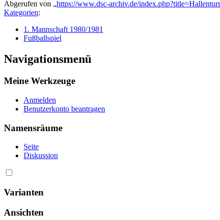
Abgerufen von „
https://www.dsc-archiv.de/index.php?title=Halle
Kategorien
:
1. Mannschaft 1980/1981
Fußballspiel
Navigationsmenü
Meine Werkzeuge
Anmelden
Benutzerkonto beantragen
Namensräume
Seite
Diskussion
Varianten
Ansichten