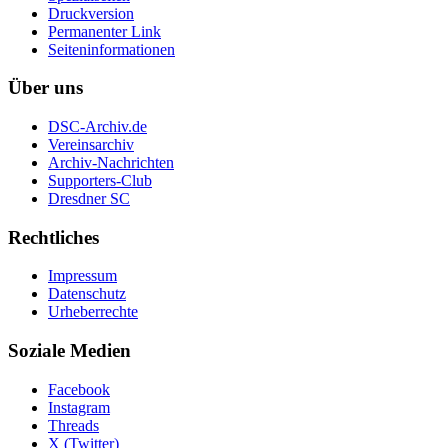
Druckversion
Permanenter Link
Seiten­informationen
Über uns
DSC-Archiv.de
Vereinsarchiv
Archiv-Nachrichten
Supporters-Club
Dresdner SC
Rechtliches
Impressum
Datenschutz
Urheberrechte
Soziale Medien
Facebook
Instagram
Threads
X (Twitter)