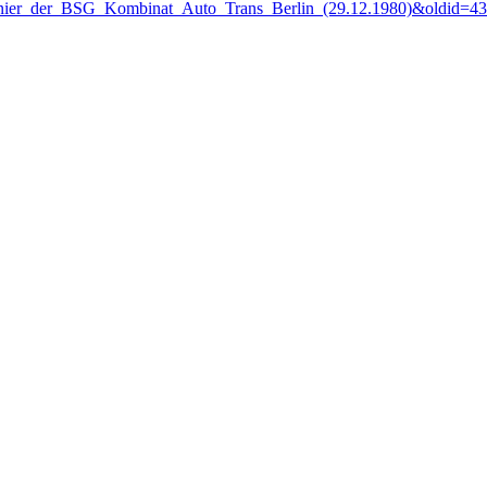
nturnier_der_BSG_Kombinat_Auto_Trans_Berlin_(29.12.1980)&oldid=4