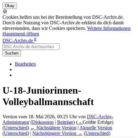
🍪
Cookies helfen uns bei der Bereitstellung von DSC-Archiv.de.
Durch die Nutzung von DSC-Archiv.de erklärst du dich damit
einverstanden, dass wir Cookies speichern.
Weitere Informationen
Hauptmenü öffnen
β
DSC-Archiv.de
Suchen
Bearbeiten
U-18-Juniorinnen-
Volleyballmannschaft
Version vom 18. Mai 2026, 00:25 Uhr von
DSC-Archiv-
Administrator
(
Diskussion
|
Beiträge
)
(
→
Größte Erfolge
)
(
Unterschied
)
← Nächstältere Version
|
Aktuelle Version
(
Unterschied
) |
Nächstjüngere Version →
(
Unterschied
)