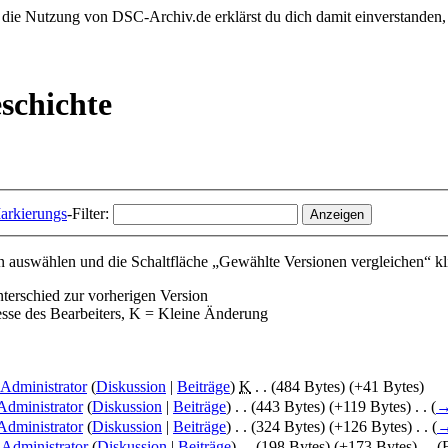
 die Nutzung von DSC-Archiv.de erklärst du dich damit einverstanden,
schichte
arkierungs
-Filter:
 auswählen und die Schaltfläche „Gewählte Versionen vergleichen“ kl
nterschied zur vorherigen Version
esse des Bearbeiters, K = Kleine Änderung
Administrator
(
Diskussion
|
Beiträge
)
‎
K
. .
(484 Bytes)
(+41 Bytes)
dministrator
(
Diskussion
|
Beiträge
)
‎
. .
(443 Bytes)
(+119 Bytes)
‎
. .
(
dministrator
(
Diskussion
|
Beiträge
)
‎
. .
(324 Bytes)
(+126 Bytes)
‎
. .
(
Administrator
(
Diskussion
|
Beiträge
)
‎
. .
(198 Bytes)
(+173 Bytes)
‎
. .
(