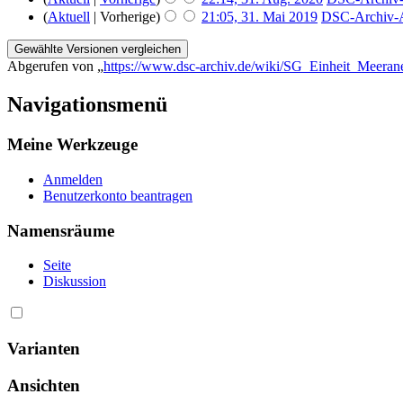
(
Aktuell
| Vorherige)
21:05, 31. Mai 2019
‎
DSC-Archiv-A
Abgerufen von „
https://www.dsc-archiv.de/wiki/SG_Einheit_Meeran
Navigationsmenü
Meine Werkzeuge
Anmelden
Benutzerkonto beantragen
Namensräume
Seite
Diskussion
Varianten
Ansichten