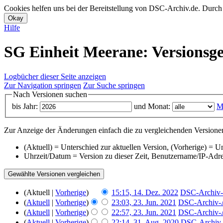
Cookies helfen uns bei der Bereitstellung von DSC-Archiv.de. Durch
Hilfe
SG Einheit Meerane: Versionsge
Logbücher dieser Seite anzeigen
Zur Navigation springen
Zur Suche springen
Nach Versionen suchen
bis Jahr:
und Monat:
M
Zur Anzeige der Änderungen einfach die zu vergleichenden Versionen
(Aktuell) = Unterschied zur aktuellen Version, (Vorherige) = U
Uhrzeit/Datum = Version zu dieser Zeit, Benutzername/IP-Adr
(Aktuell |
Vorherige
)
15:15, 14. Dez. 2022
‎
DSC-Archiv-
(
Aktuell
|
Vorherige
)
23:03, 23. Jun. 2021
‎
DSC-Archiv-A
(
Aktuell
|
Vorherige
)
22:57, 23. Jun. 2021
‎
DSC-Archiv-A
(
Aktuell
|
Vorherige
)
22:14, 31. Aug. 2020
‎
DSC-Archiv-