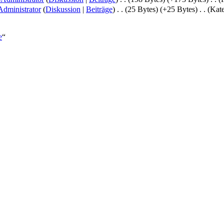
dministrator
(
Diskussion
|
Beiträge
)
‎
. .
(25 Bytes)
(+25 Bytes)
‎
. .
(Kate
e
“