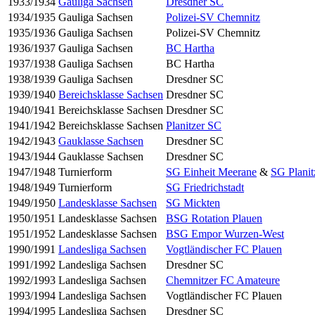
1933/1934
Gauliga Sachsen
Dresdner SC
1934/1935
Gauliga Sachsen
Polizei-SV Chemnitz
1935/1936
Gauliga Sachsen
Polizei-SV Chemnitz
1936/1937
Gauliga Sachsen
BC Hartha
1937/1938
Gauliga Sachsen
BC Hartha
1938/1939
Gauliga Sachsen
Dresdner SC
1939/1940
Bereichsklasse Sachsen
Dresdner SC
1940/1941
Bereichsklasse Sachsen
Dresdner SC
1941/1942
Bereichsklasse Sachsen
Planitzer SC
1942/1943
Gauklasse Sachsen
Dresdner SC
1943/1944
Gauklasse Sachsen
Dresdner SC
1947/1948
Turnierform
SG Einheit Meerane
&
SG Planit
1948/1949
Turnierform
SG Friedrichstadt
1949/1950
Landesklasse Sachsen
SG Mickten
1950/1951
Landesklasse Sachsen
BSG Rotation Plauen
1951/1952
Landesklasse Sachsen
BSG Empor Wurzen-West
1990/1991
Landesliga Sachsen
Vogtländischer FC Plauen
1991/1992
Landesliga Sachsen
Dresdner SC
1992/1993
Landesliga Sachsen
Chemnitzer FC Amateure
1993/1994
Landesliga Sachsen
Vogtländischer FC Plauen
1994/1995
Landesliga Sachsen
Dresdner SC