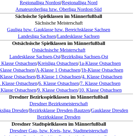
Regionalliga Nordost
/
Regionalliga Nord
Amateuroberliga bzw. Oberliga Nordost-Süd
Sächsische Spielklassen im Männerfußball
Sächsische Meisterschaft
Gauliga bzw. Gauklasse bzw. Bereichsklasse Sachsen
Landesliga Sachsen
/
Landesklasse Sachsen
Ostsächsische Spielklassen im Männerfußball
Ostsächsische Meisterschaft
Landesklasse Sachsen-Ost
/
Bezirksliga Sachsen-Ost
. Klasse Ostsachsen
/
Kreisliga Ostsachsen
/
1a-Klasse Ostsachsen
 Klasse Ostsachsen
/
A-Klasse 1 Ostsachsen
/
1b-Klasse Ostsachsen
 Klasse Ostsachsen
/
B-Klasse 1 Ostsachsen
/
4. Klasse Ostsachsen
. Klasse Ostsachsen
/
6. Klasse Ostsachsen
/
7. Klasse Ostsachsen
 Klasse Ostsachsen
/
9. Klasse Ostsachsen
/
10. Klasse Ostsachsen
Dresdner Bezirksspielklassen im Männerfußball
Dresdner Bezirksmeisterschaft
ksliga Dresden
/
Bezirksklasse Dresden-Bautzen
/
Gauklasse Dresden
Bezirksklasse Dresden
Dresdner Stadtspielklassen im Männerfußball
Dresdner Gau- bzw. Kreis- bzw. Stadtmeisterschaft