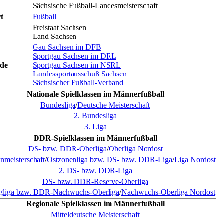
Sächsische Fußball-Landesmeisterschaft
t
Fußball
Freistaat Sachsen
Land Sachsen
Gau Sachsen im DFB
Sportgau Sachsen im DRL
de
Sportgau Sachsen im NSRL
Landessportausschuß Sachsen
Sächsischer Fußball-Verband
Nationale Spielklassen im Männerfußball
Bundesliga
/
Deutsche Meisterschaft
2. Bundesliga
3. Liga
DDR-Spielklassen im Männerfußball
DS- bzw. DDR-Oberliga
/
Oberliga Nordost
nmeisterschaft
/
Ostzonenliga bzw. DS- bzw. DDR-Liga
/
Liga Nordost
2. DS- bzw. DDR-Liga
DS- bzw. DDR-Reserve-Oberliga
gliga bzw. DDR-Nachwuchs-Oberliga
/
Nachwuchs-Oberliga Nordost
Regionale Spielklassen im Männerfußball
Mitteldeutsche Meisterschaft