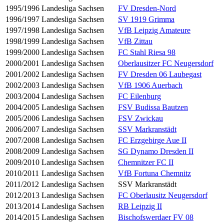
1995/1996
Landesliga Sachsen
FV Dresden-Nord
1996/1997
Landesliga Sachsen
SV 1919 Grimma
1997/1998
Landesliga Sachsen
VfB Leipzig Amateure
1998/1999
Landesliga Sachsen
VfB Zittau
1999/2000
Landesliga Sachsen
FC Stahl Riesa 98
2000/2001
Landesliga Sachsen
Oberlausitzer FC Neugersdorf
2001/2002
Landesliga Sachsen
FV Dresden 06 Laubegast
2002/2003
Landesliga Sachsen
VfB 1906 Auerbach
2003/2004
Landesliga Sachsen
FC Eilenburg
2004/2005
Landesliga Sachsen
FSV Budissa Bautzen
2005/2006
Landesliga Sachsen
FSV Zwickau
2006/2007
Landesliga Sachsen
SSV Markranstädt
2007/2008
Landesliga Sachsen
FC Erzgebirge Aue II
2008/2009
Landesliga Sachsen
SG Dynamo Dresden II
2009/2010
Landesliga Sachsen
Chemnitzer FC II
2010/2011
Landesliga Sachsen
VfB Fortuna Chemnitz
2011/2012
Landesliga Sachsen
SSV Markranstädt
2012/2013
Landesliga Sachsen
FC Oberlausitz Neugersdorf
2013/2014
Landesliga Sachsen
RB Leipzig II
2014/2015
Landesliga Sachsen
Bischofswerdaer FV 08