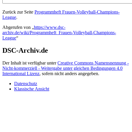
Zurück zur Seite
Programmheft Frauen-Volleyball-Champions-
League
.
Abgerufen von „
https://www.dsc-
archiv.de/wiki/Programmheft_Frauen-Volleyball-Champions-
League
“
DSC-Archiv.de
Der Inhalt ist verfügbar unter
Creative Commons Namensnennung -
Nicht-kommerziell - Weitergabe unter gleichen Bedingungen 4.0
International Lizenz
, sofern nicht anders angegeben.
Datenschutz
Klassische Ansicht