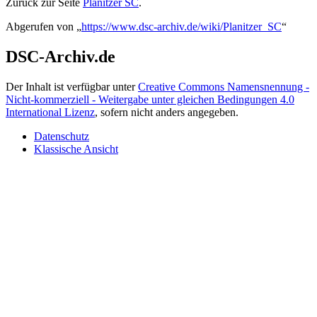
Zurück zur Seite
Planitzer SC
.
Abgerufen von „
https://www.dsc-archiv.de/wiki/Planitzer_SC
“
DSC-Archiv.de
Der Inhalt ist verfügbar unter
Creative Commons Namensnennung -
Nicht-kommerziell - Weitergabe unter gleichen Bedingungen 4.0
International Lizenz
, sofern nicht anders angegeben.
Datenschutz
Klassische Ansicht