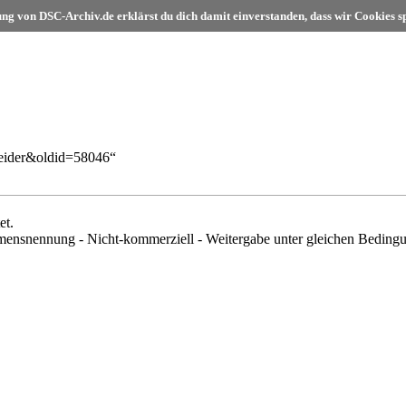
ung von DSC-Archiv.de erklärst du dich damit einverstanden, dass wir Cookies s
neider&oldid=58046
“
et.
snennung - Nicht-kommerziell - Weitergabe unter gleichen Bedingun