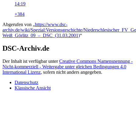
14:19
+384
Abgerufen von „
https://www.dsc-
archiv.de/wiki/Spezial:Versionsgeschichte/Niederschlesischer_FV_Ge
Weiß_Görlitz_09_–_DSC_(31.03.2001)
“
DSC-Archiv.de
Der Inhalt ist verfügbar unter
Creative Commons Namensnennung -
Nicht-kommerziell - Weitergabe unter gleichen Bedingungen 4.0
International Lizenz
, sofern nicht anders angegeben.
Datenschutz
Klassische Ansicht