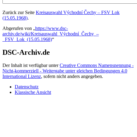
Zurück zur Seite
Kreisauswahl Východní Čechy – FSV Lok
(15.05.1968)
.
Abgerufen von „
https://www.dsc-
archiv.de/wiki/Kreisauswahl_Východní_Čechy_–
_FSV_Lok_(15.05.1968)
“
DSC-Archiv.de
Der Inhalt ist verfügbar unter
Creative Commons Namensnennung -
Nicht-kommerziell - Weitergabe unter gleichen Bedingungen 4.0
International Lizenz
, sofern nicht anders angegeben.
Datenschutz
Klassische Ansicht