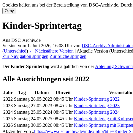
Cookies helfen uns bei der Bereitstellung von DSC-Archiv.de. Durch
Kinder-Sprintertag
Aus DSC-Archiv.de
Version vom 1. Juni 2026, 16:08 Uhr von
DSC-Archiv-Administrator
(
Unterschied
)
← Nächstältere Version
| Aktuelle Version (Unterschie
Zur Navigation springen
Zur Suche springen
Der
Kinder-Sprintertag
wird alljährlich von der
Abteilung Schwim
Alle Ausrichtungen seit 2022
Jahr
Tag
Datum
Uhrzeit
Veranstaltu
2022
Samstag
28.05.2022
08:45 Uhr
Kinder-Sprintertag 2022
2023
Samstag
27.05.2023
08:45 Uhr
Kinder-Sprintertag 2023
2024
Samstag
25.05.2024
08:45 Uhr
Kinder-Sprintertag 2024
2025
Samstag
24.05.2025
08:45 Uhr
Kinder-Sprintertag mit Knirp
2026
Samstag
30.05.2026
08:45 Uhr
Kinder-Sprintertag mit Knirp
Abgerufen von „
https://www.dsc-archiv.de/index.php?title=Kinder-