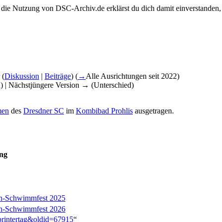
 die Nutzung von DSC-Archiv.de erklärst du dich damit einverstanden,
(
Diskussion
|
Beiträge
)
(
→
Alle Ausrichtungen seit 2022
)
d) | Nächstjüngere Version → (Unterschied)
men
des
Dresdner SC
im
Kombibad Prohlis
ausgetragen.
ng
sen-Schwimmfest 2025
sen-Schwimmfest 2026
Sprintertag&oldid=67915
“