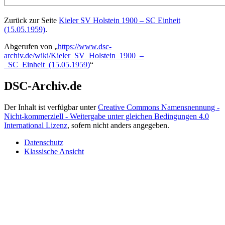
Zurück zur Seite
Kieler SV Holstein 1900 – SC Einheit
(15.05.1959)
.
Abgerufen von „
https://www.dsc-
archiv.de/wiki/Kieler_SV_Holstein_1900_–
_SC_Einheit_(15.05.1959)
“
DSC-Archiv.de
Der Inhalt ist verfügbar unter
Creative Commons Namensnennung -
Nicht-kommerziell - Weitergabe unter gleichen Bedingungen 4.0
International Lizenz
, sofern nicht anders angegeben.
Datenschutz
Klassische Ansicht