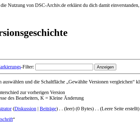
 die Nutzung von DSC-Archiv.de erklärst du dich damit einverstanden,
rsionsgeschichte
arkierungs
-Filter:
 auswählen und die Schaltfläche „Gewählte Versionen vergleichen“ kl
nterschied zur vorherigen Version
esse des Bearbeiters, K = Kleine Änderung
trator
(
Diskussion
|
Beiträge
)
‎
. .
(leer)
(0 Bytes)
‎
. .
(Leere Seite erstellt)
schrift
“