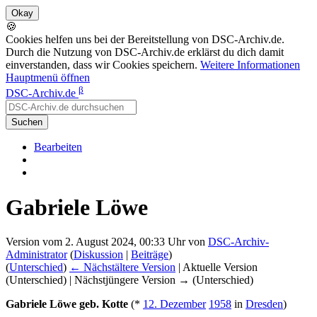
🍪
Cookies helfen uns bei der Bereitstellung von DSC-Archiv.de.
Durch die Nutzung von DSC-Archiv.de erklärst du dich damit
einverstanden, dass wir Cookies speichern.
Weitere Informationen
Hauptmenü öffnen
β
DSC-Archiv.de
Suchen
Bearbeiten
Gabriele Löwe
Version vom 2. August 2024, 00:33 Uhr von
DSC-Archiv-
Administrator
(
Diskussion
|
Beiträge
)
(
Unterschied
)
← Nächstältere Version
| Aktuelle Version
(Unterschied) | Nächstjüngere Version → (Unterschied)
Gabriele Löwe geb. Kotte
(*
12. Dezember
1958
in
Dresden
)