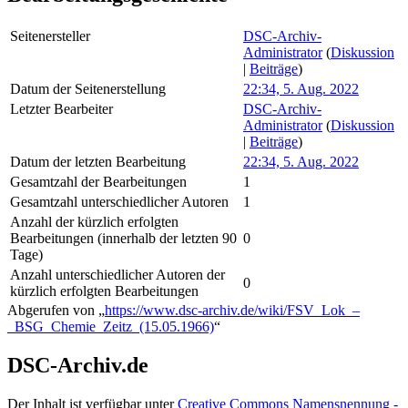
Seitenersteller
DSC-Archiv-
Administrator
(
Diskussion
|
Beiträge
)
Datum der Seitenerstellung
22:34, 5. Aug. 2022
Letzter Bearbeiter
DSC-Archiv-
Administrator
(
Diskussion
|
Beiträge
)
Datum der letzten Bearbeitung
22:34, 5. Aug. 2022
Gesamtzahl der Bearbeitungen
1
Gesamtzahl unterschiedlicher Autoren
1
Anzahl der kürzlich erfolgten
Bearbeitungen (innerhalb der letzten 90
0
Tage)
Anzahl unterschiedlicher Autoren der
0
kürzlich erfolgten Bearbeitungen
Abgerufen von „
https://www.dsc-archiv.de/wiki/FSV_Lok_–
_BSG_Chemie_Zeitz_(15.05.1966)
“
DSC-Archiv.de
Der Inhalt ist verfügbar unter
Creative Commons Namensnennung -