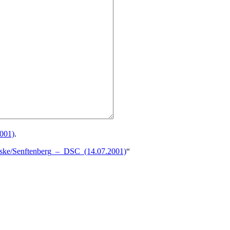
001)
.
eske/Senftenberg_–_DSC_(14.07.2001)
“