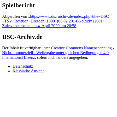
Spielbericht
Abgerufen von „
https://www.dsc-archiv.de/index.php?title=DSC_–
_TSV_Rotation_Dresden_1990_(05.02.2014)&oldid=12001
“
Zuletzt bearbeitet am 4. April 2020 um 20:58
DSC-Archiv.de
Der Inhalt ist verfügbar unter
Creative Commons Namensnennung -
Nicht-kommerziell - Weitergabe unter gleichen Bedingungen 4.0
International Lizenz
, sofern nicht anders angegeben.
Datenschutz
Klassische Ansicht