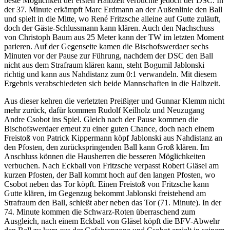
beste Möglichkeit der ersten Halbzeit verbuchte jedoch der DSC. In
der 37. Minute erkämpft Marc Erdmann an der Außenlinie den Ball
und spielt in die Mitte, wo René Fritzsche alleine auf Gutte zuläuft,
doch der Gäste-Schlussmann kann klären. Auch den Nachschuss
von Christoph Baum aus 25 Meter kann der TW im letzten Moment
parieren. Auf der Gegenseite kamen die Bischofswerdaer sechs
Minuten vor der Pause zur Führung, nachdem der DSC den Ball
nicht aus dem Strafraum klären kann, steht Bogumil Jablonski
richtig und kann aus Nahdistanz zum 0:1 verwandeln. Mit diesem
Ergebnis verabschiedeten sich beide Mannschaften in die Halbzeit.
Aus dieser kehren die verletzten Preißiger und Gunnar Klemm nicht
mehr zurück, dafür kommen Rudolf Keilholz und Neuzugang
Andre Csobot ins Spiel. Gleich nach der Pause kommen die
Bischofswerdaer erneut zu einer guten Chance, doch nach einem
Freistoß von Patrick Kippermann köpf Jablonski aus Nahdistanz an
den Pfosten, den zurückspringenden Ball kann Groß klären. Im
Anschluss können die Hausherren die besseren Möglichkeiten
verbuchen. Nach Eckball von Fritzsche verpasst Robert Gläsel am
kurzen Pfosten, der Ball kommt hoch auf den langen Pfosten, wo
Csobot neben das Tor köpft. Einen Freistoß von Fritzsche kann
Gutte klären, im Gegenzug bekommt Jablonski freistehend am
Strafraum den Ball, schießt aber neben das Tor (71. Minute). In der
74. Minute kommen die Schwarz-Roten überraschend zum
Ausgleich, nach einem Eckball von Gläsel köpft die BFV-Abwehr