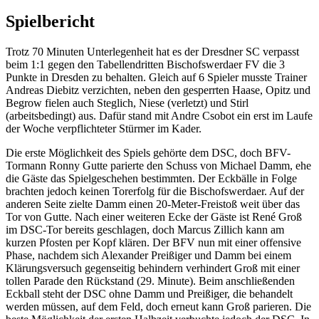
Spielbericht
Trotz 70 Minuten Unterlegenheit hat es der Dresdner SC verpasst
beim 1:1 gegen den Tabellendritten Bischofswerdaer FV die 3
Punkte in Dresden zu behalten. Gleich auf 6 Spieler musste Trainer
Andreas Diebitz verzichten, neben den gesperrten Haase, Opitz und
Begrow fielen auch Steglich, Niese (verletzt) und Stirl
(arbeitsbedingt) aus. Dafür stand mit Andre Csobot ein erst im Laufe
der Woche verpflichteter Stürmer im Kader.
Die erste Möglichkeit des Spiels gehörte dem DSC, doch BFV-
Tormann Ronny Gutte parierte den Schuss von Michael Damm, ehe
die Gäste das Spielgeschehen bestimmten. Der Eckbälle in Folge
brachten jedoch keinen Torerfolg für die Bischofswerdaer. Auf der
anderen Seite zielte Damm einen 20-Meter-Freistoß weit über das
Tor von Gutte. Nach einer weiteren Ecke der Gäste ist René Groß
im DSC-Tor bereits geschlagen, doch Marcus Zillich kann am
kurzen Pfosten per Kopf klären. Der BFV nun mit einer offensive
Phase, nachdem sich Alexander Preißiger und Damm bei einem
Klärungsversuch gegenseitig behindern verhindert Groß mit einer
tollen Parade den Rückstand (29. Minute). Beim anschließenden
Eckball steht der DSC ohne Damm und Preißiger, die behandelt
werden müssen, auf dem Feld, doch erneut kann Groß parieren. Die