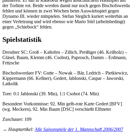
pausieren. Er sah in Radebeul wegen absichtlichem Handspiel auf
der Torlinie rot. Beide werden damit nur noch gegen Bischofswerda
fehlen und können in zwei Wochen beim Auswärtsspiel gegen
Dynamo III. wieder mitspielen. Stefan Steglich kuriert weiterhin an
einer Verletzung und wird ebenso wie Mario Stirl (arbeitsbedingt)
gegen „Schiebock“ fehlen.
Spielstatistik
Dresdner SC: Groß – Kaltofen – Zillich, Preißiger (46. Keilholz) –
Gläsel, Baum, Klemm (46. Csobot), Paprosch, Damm – Erdmann,
Fritzsche
Bischofswerdaer FV: Gutte – Nowak – Bär, Ledrich – Pietkiewicz,
Kippermann (66. Kellner), Gedert, Jablonski, Caspar – Jaworski,
Latkolik
Tore: 0:1 Jablonski (39. Min), 1:1 Csobot (74. Min)
Besondere Vorkomnisse: 92. Min gelb-rote Karte Gedert [BFV]
(wg. Meckern), 92. Min Baum [DSC] verschießt Elfmeter
Zuschauer: 109
→
Hauptartikel
:
Alle Saisonspiele der 1. Mannschaft 2006/2007