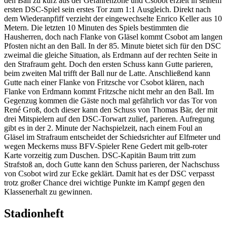
den Ball zu kurz aus der Gefahrenzone und Csobot erzielt in seinem
ersten DSC-Spiel sein erstes Tor zum 1:1 Ausgleich. Direkt nach
dem Wiederanpfiff verzieht der eingewechselte Enrico Keller aus 10
Metern. Die letzten 10 Minuten des Spiels bestimmten die
Hausherren, doch nach Flanke von Gläsel kommt Csobot am langen
Pfosten nicht an den Ball. In der 85. Minute bietet sich für den DSC
zweimal die gleiche Situation, als Erdmann auf der rechten Seite in
den Strafraum geht. Doch den ersten Schuss kann Gutte parieren,
beim zweiten Mal trifft der Ball nur de Latte. Anschließend kann
Gutte nach einer Flanke von Fritzsche vor Csobot klären, nach
Flanke von Erdmann kommt Fritzsche nicht mehr an den Ball. Im
Gegenzug kommen die Gäste noch mal gefährlich vor das Tor von
René Groß, doch dieser kann den Schuss von Thomas Bär, der mit
drei Mitspielern auf den DSC-Torwart zulief, parieren. Aufregung
gibt es in der 2. Minute der Nachspielzeit, nach einem Foul an
Gläsel im Strafraum entscheidet der Schiedsrichter auf Elfmeter und
wegen Meckerns muss BFV-Spieler Rene Gedert mit gelb-roter
Karte vorzeitig zum Duschen. DSC-Kapitän Baum tritt zum
Strafstoß an, doch Gutte kann den Schuss parieren, der Nachschuss
von Csobot wird zur Ecke geklärt. Damit hat es der DSC verpasst
trotz großer Chance drei wichtige Punkte im Kampf gegen den
Klassenerhalt zu gewinnen.
Stadionheft