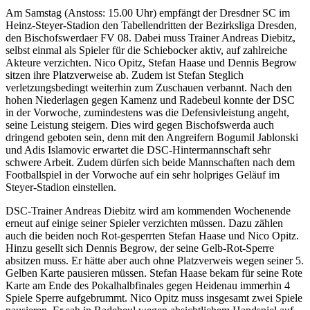
Am Samstag (Anstoss: 15.00 Uhr) empfängt der Dresdner SC im
Heinz-Steyer-Stadion den Tabellendritten der Bezirksliga Dresden,
den Bischofswerdaer FV 08. Dabei muss Trainer Andreas Diebitz,
selbst einmal als Spieler für die Schiebocker aktiv, auf zahlreiche
Akteure verzichten. Nico Opitz, Stefan Haase und Dennis Begrow
sitzen ihre Platzverweise ab. Zudem ist Stefan Steglich
verletzungsbedingt weiterhin zum Zuschauen verbannt. Nach den
hohen Niederlagen gegen Kamenz und Radebeul konnte der DSC
in der Vorwoche, zumindestens was die Defensivleistung angeht,
seine Leistung steigern. Dies wird gegen Bischofswerda auch
dringend geboten sein, denn mit den Angreifern Bogumil Jablonski
und Adis Islamovic erwartet die DSC-Hintermannschaft sehr
schwere Arbeit. Zudem dürfen sich beide Mannschaften nach dem
Footballspiel in der Vorwoche auf ein sehr holpriges Geläuf im
Steyer-Stadion einstellen.
DSC-Trainer Andreas Diebitz wird am kommenden Wochenende
erneut auf einige seiner Spieler verzichten müssen. Dazu zählen
auch die beiden noch Rot-gesperrten Stefan Haase und Nico Opitz.
Hinzu gesellt sich Dennis Begrow, der seine Gelb-Rot-Sperre
absitzen muss. Er hätte aber auch ohne Platzverweis wegen seiner 5.
Gelben Karte pausieren müssen. Stefan Haase bekam für seine Rote
Karte am Ende des Pokalhalbfinales gegen Heidenau immerhin 4
Spiele Sperre aufgebrummt. Nico Opitz muss insgesamt zwei Spiele