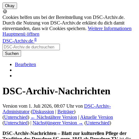
🍪
Cookies helfen uns bei der Bereitstellung von DSC-Archiv.de.
Durch die Nutzung von DSC-Archiv.de erklärst du dich damit
einverstanden, dass wir Cookies speichern.
Weitere Informationen
Hauptmenü öffnen
β
DSC-Archiv.de
Suchen
Bearbeiten
DSC-Archiv-Nachrichten
Version vom 1. Juli 2026, 08:07 Uhr von
DSC-Archiv-
Administrator
(
Diskussion
|
Beiträge
)
(
Unterschied
)
← Nächstältere Version
|
Aktuelle Version
(
Unterschied
) |
Nächstjüngere Version →
(
Unterschied
)
DSC-Archiv-Nachrichten – Blatt zur kulturellen Pflege der
Tradition des Dresdner SC gegr. 1843 als Dresdner TV
ist die