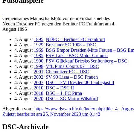
Fußballspiele
Gemeinsames Mannschaftsfoto vor dem Fußballspiel des
Neuen Dresdner FC gegen den Berliner FC Frankfurt am 4.
August 1895
4. August
1895
:
NDFC – Berliner FC Frankfurt
4. August
1929
:
Breslauer SC 1908 – DSC
4. August
1969
:
BSG Empor Dresden-Mitte Frauen – BSG Em
4. August
1985
:
FSV Lok – BSG Motor Grimma
4. August
1990
:
FSV Glückauf Brieske/Senftenberg – DSC
4. August
1998
:
VfL Pirna-Copitz 07 – DSC
4. August
2001
:
Chemnitzer FC – DSC
4. August
2002
:
SV 90 Lissa – DSC Frauen
4. August
2007
:
DSC – FV Dresden 06 Laubegast II
4. August
2010
:
DSC – DSC II
4. August
2018
:
DSC – 1. FC Pirna
4. August
2020
:
DSC – SG Motor Wilsdruff
Abgerufen von „
https://www.dsc-archiv.de/index.php?title=4._Aug
Zuletzt bearbeitet am 25. November 2023 um 01:42
DSC-Archiv.de