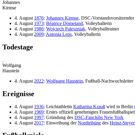
Johannes
Kirmse
4. August
1876
:
Johannes Kirmse
, DSC-Vorstandsvorsitzende
4. August
1973
:
Béatrice Dömeland
, Volleyballerin
4. August
1986
:
Wojciech Paleszniak
, Volleyballtrainer
4. August
2009
:
Antonia Leps
, Volleyballerin
Todestage
Wolfgang
Haustein
4. August
2022
:
Wolfgang Haustein
, Fußball-Nachwuchsleiter
Ereignisse
4. August
1936
: Leichtathletin
Katharina Krauß
wird in Berlin
4. August
1969
: Erstes offiziell genehmigtes Frauenfußballspi
4. August
1997
: Gründung des
DSC-Fanclubs New York
4. August
2017
: Einweihung der
Nordtribüne
des
Heinz-Steyer