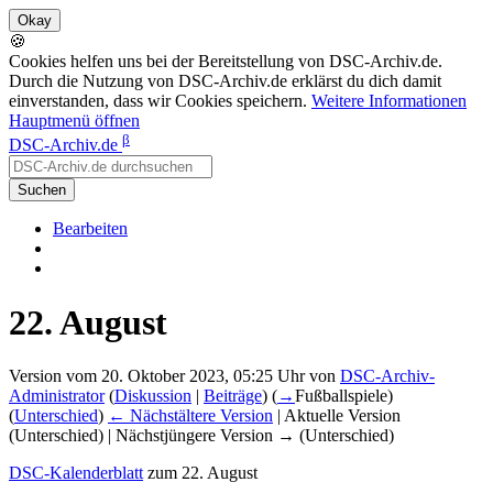
🍪
Cookies helfen uns bei der Bereitstellung von DSC-Archiv.de.
Durch die Nutzung von DSC-Archiv.de erklärst du dich damit
einverstanden, dass wir Cookies speichern.
Weitere Informationen
Hauptmenü öffnen
β
DSC-Archiv.de
Suchen
Bearbeiten
22. August
Version vom 20. Oktober 2023, 05:25 Uhr von
DSC-Archiv-
Administrator
(
Diskussion
|
Beiträge
)
(
→
Fußballspiele
)
(
Unterschied
)
← Nächstältere Version
| Aktuelle Version
(Unterschied) | Nächstjüngere Version → (Unterschied)
DSC-Kalenderblatt
zum 22. August