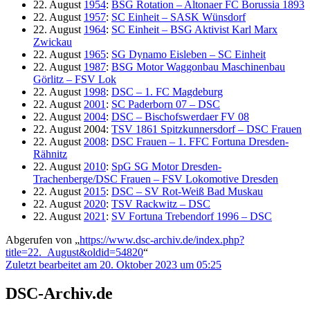
22. August
1954
:
BSG Rotation – Altonaer FC Borussia 1893
22. August
1957
:
SC Einheit – SASK Wünsdorf
22. August
1964
:
SC Einheit – BSG Aktivist Karl Marx
Zwickau
22. August
1965
:
SG Dynamo Eisleben – SC Einheit
22. August
1987
:
BSG Motor Waggonbau Maschinenbau
Görlitz – FSV Lok
22. August
1998
:
DSC – 1. FC Magdeburg
22. August
2001
:
SC Paderborn 07 – DSC
22. August
2004
:
DSC – Bischofswerdaer FV 08
22. August 2004:
TSV 1861 Spitzkunnersdorf – DSC Frauen
22. August
2008
:
DSC Frauen – 1. FFC Fortuna Dresden-
Rähnitz
22. August
2010
:
SpG SG Motor Dresden-
Trachenberge/DSC Frauen – FSV Lokomotive Dresden
22. August
2015
:
DSC – SV Rot-Weiß Bad Muskau
22. August
2020
:
TSV Rackwitz – DSC
22. August
2021
:
SV Fortuna Trebendorf 1996 – DSC
Abgerufen von „
https://www.dsc-archiv.de/index.php?
title=22._August&oldid=54820
“
Zuletzt bearbeitet am 20. Oktober 2023 um 05:25
DSC-Archiv.de