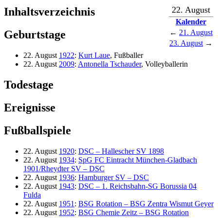
22. August
Inhaltsverzeichnis
Kalender
Geburtstage
←
21. August
23. August
→
22. August
1922
:
Kurt Laue
, Fußballer
22. August
2009
:
Antonella Tschauder
, Volleyballerin
Todestage
Ereignisse
Fußballspiele
22. August
1920
:
DSC – Hallescher SV 1898
22. August
1934
:
SpG FC Eintracht München-Gladbach
1901/Rheydter SV – DSC
22. August
1936
:
Hamburger SV – DSC
22. August
1943
:
DSC – 1. Reichsbahn-SG Borussia 04
Fulda
22. August
1951
:
BSG Rotation – BSG Zentra Wismut Geyer
22. August
1952
:
BSG Chemie Zeitz – BSG Rotation