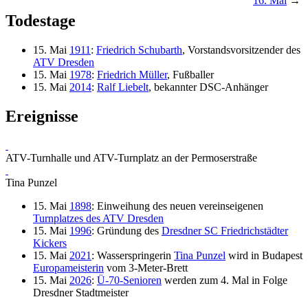
16. Mai
→
Todestage
15. Mai
1911
:
Friedrich Schubarth
, Vorstandsvorsitzender des
ATV Dresden
15. Mai
1978
:
Friedrich Müller
, Fußballer
15. Mai
2014
:
Ralf Liebelt
, bekannter DSC-Anhänger
Ereignisse
ATV-Turnhalle und ATV-Turnplatz an der Permoserstraße
Tina Punzel
15. Mai
1898
: Einweihung des neuen vereinseigenen
Turnplatzes des ATV Dresden
15. Mai
1996
: Gründung des
Dresdner SC Friedrichstädter
Kickers
15. Mai
2021
: Wasserspringerin
Tina Punzel
wird in Budapest
Europameisterin
vom 3-Meter-Brett
15. Mai
2026
:
Ü-70-Senioren
werden zum 4. Mal in Folge
Dresdner Stadtmeister