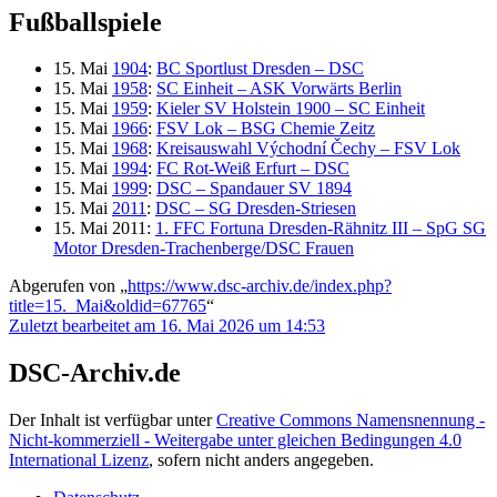
Fußballspiele
15. Mai
1904
:
BC Sportlust Dresden – DSC
15. Mai
1958
:
SC Einheit – ASK Vorwärts Berlin
15. Mai
1959
:
Kieler SV Holstein 1900 – SC Einheit
15. Mai
1966
:
FSV Lok – BSG Chemie Zeitz
15. Mai
1968
:
Kreisauswahl Východní Čechy – FSV Lok
15. Mai
1994
:
FC Rot-Weiß Erfurt – DSC
15. Mai
1999
:
DSC – Spandauer SV 1894
15. Mai
2011
:
DSC – SG Dresden-Striesen
15. Mai 2011:
1. FFC Fortuna Dresden-Rähnitz III – SpG SG
Motor Dresden-Trachenberge/DSC Frauen
Abgerufen von „
https://www.dsc-archiv.de/index.php?
title=15._Mai&oldid=67765
“
Zuletzt bearbeitet am 16. Mai 2026 um 14:53
DSC-Archiv.de
Der Inhalt ist verfügbar unter
Creative Commons Namensnennung -
Nicht-kommerziell - Weitergabe unter gleichen Bedingungen 4.0
International Lizenz
, sofern nicht anders angegeben.