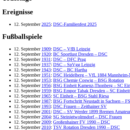
Ereignisse
12. September
2025
:
DSC-Familienfest 2025
Fußballspiele
12. September
1909
:
DSC – VfB Leipzig
12. September
1920
:
BC Sportlust Dresden – DSC
12. September
1931
:
DSC – DFC Prag
12. September
1937
:
DSC – SpVgg Leipzig
12. September
1943
:
DSC – BC Hartha
12. September
1951
:
DSC Heidelberg – VfL 1884 Mannheim-
12. September
1953
:
BSG Chemie Coswig – BSG Rotation
12. September
1956
:
BSG Einheit Kamenz-Thonberg – SC Ein
12. September
1959
:
BSG Empor Tabak Dresden – SC Einheit
12. September
1965
:
SC Einheit – BSG Stahl Riesa
12. September
1987
:
BSG Fortschritt Neustadt in Sachsen – 
12. September
1993
:
DSC Frauen – Zeithainer SV
12. September
2001
:
DSC – SV Werder 1899 Bremen Amateu
12. September
2004
:
SG Steinigtwolmsdorf – DSC Frauen
12. September
2009
:
Großenhainer FV 1990 – DSC
12. September
2010
:
TSV Rotation Dresden 1990 – DSC