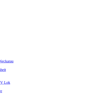
Neckarau
heit
FSV Lok
re