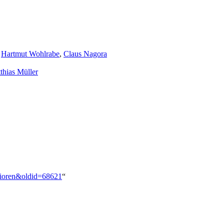
,
Hartmut Wohlrabe
,
Claus Nagora
thias Müller
enioren&oldid=68621
“